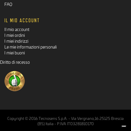
FAQ
IL MIO ACCOUNT
Il mio account
I miei ordini
I miei indirizzi
Le mie informazioni personali
I miei buoni
Diritto di recesso
Copyright © 2016 Tecnosens S.p.A. - Via Vergnano,16 25125 Brescia
(BS) Italia - P.IVA IT03281810170