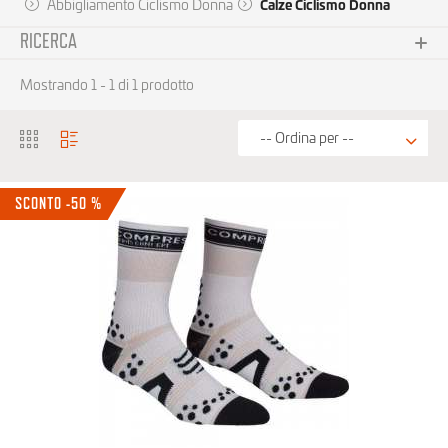
Abbigliamento Ciclismo Donna
Calze Ciclismo Donna
RICERCA
Sottocategoria
Mostrando 1 - 1 di 1 prodotto
No choice available on this group
Brand
SCONTO -50 %
Prezzo
0 € - 15 €