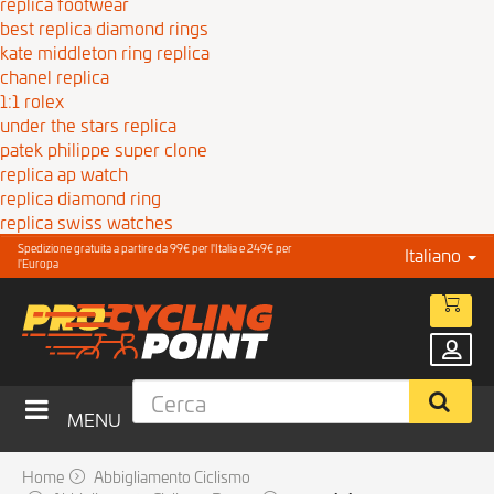
replica footwear
best replica diamond rings
kate middleton ring replica
chanel replica
1:1 rolex
under the stars replica
patek philippe super clone
replica ap watch
replica diamond ring
replica swiss watches
Spedizione gratuita a partire da 99€ per l'Italia e 249€ per
Italiano
l'Europa
MENU
Home
Abbigliamento Ciclismo