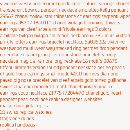
vivienne westwood enamel candy color saturn earrings
chanel
transparent bow cc pendant necklace
amulettes kelly pendant
23567
chanel hollow star rhinestone cc earrings
serpenti viper
earrings 35707 18a1f110
chanel vintage blooming flowers
earrings
van cleef arpels mini frivole earrings 3 colors
available
bvlgari bvlgari collection necklace 61780
louis vuitton
pink lv letters earrings bracelet necklace 5a03532a
vivienne
westwood multi wear way stacked ring
hermes drop pendant
y necklace
chanel prong set rhinestone bracelet earrings
necklace
magic alhambra long necklace 16 motifs 38678
tiffany limited version round pendant necklace
perlee pearls
of gold hoop earrings small model4010
hermes diamond
paved pig nose bracelet
van cleef arpels gold toned guilloche
sweet alhambra bracelet 1 motif
chanel pink enamel cc
earrings
coco necklace 21975 f7284470
chanel gold heart
pendant pearl necklace
replica designer websites
maison margiela replica
1:1 swiss replica watches
fragrance dupes
replica handbags