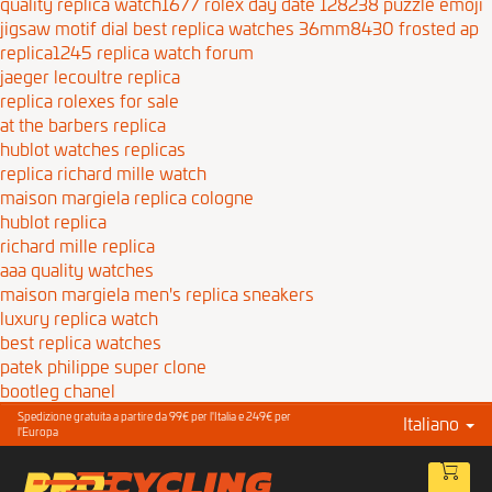
quality replica watch1677
rolex day date 128238 puzzle emoji
jigsaw motif dial best replica watches 36mm8430
frosted ap
replica1245
replica watch forum
jaeger lecoultre replica
replica rolexes for sale
at the barbers replica
hublot watches replicas
replica richard mille watch
maison margiela replica cologne
hublot replica
richard mille replica
aaa quality watches
maison margiela men's replica sneakers
luxury replica watch
best replica watches
patek philippe super clone
bootleg chanel
Spedizione gratuita a partire da 99€ per l'Italia e 249€ per
Italiano
l'Europa