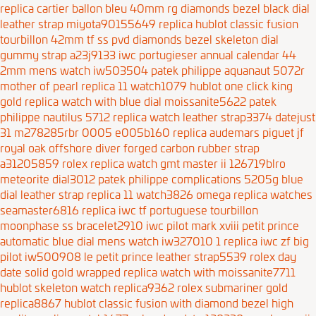
replica cartier ballon bleu 40mm rg diamonds bezel black dial
leather strap miyota90155649
replica hublot classic fusion
tourbillon 42mm tf ss pvd diamonds bezel skeleton dial
gummy strap a23j9133
iwc portugieser annual calendar 44
2mm mens watch iw503504
patek philippe aquanaut 5072r
mother of pearl replica 11 watch1079
hublot one click king
gold replica watch with blue dial moissanite5622
patek
philippe nautilus 5712 replica watch leather strap3374
datejust
31 m278285rbr 0005 e005b160
replica audemars piguet jf
royal oak offshore diver forged carbon rubber strap
a31205859
rolex replica watch gmt master ii 126719blro
meteorite dial3012
patek philippe complications 5205g blue
dial leather strap replica 11 watch3826
omega replica watches
seamaster6816
replica iwc tf portuguese tourbillon
moonphase ss bracelet2910
iwc pilot mark xviii petit prince
automatic blue dial mens watch iw327010 1
replica iwc zf big
pilot iw500908 le petit prince leather strap5539
rolex day
date solid gold wrapped replica watch with moissanite7711
hublot skeleton watch replica9362
rolex submariner gold
replica8867
hublot classic fusion with diamond bezel high