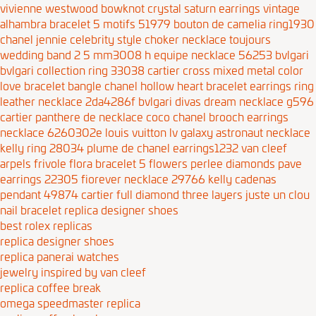
vivienne westwood bowknot crystal saturn earrings
vintage
alhambra bracelet 5 motifs 51979
bouton de camelia ring1930
chanel jennie celebrity style choker necklace
toujours
wedding band 2 5 mm3008
h equipe necklace 56253
bvlgari
bvlgari collection ring 33038
cartier cross mixed metal color
love bracelet bangle
chanel hollow heart bracelet earrings ring
leather necklace 2da4286f
bvlgari divas dream necklace g596
cartier panthere de necklace
coco chanel brooch earrings
necklace 6260302e
louis vuitton lv galaxy astronaut necklace
kelly ring 28034
plume de chanel earrings1232
van cleef
arpels frivole flora bracelet 5 flowers
perlee diamonds pave
earrings 22305
fiorever necklace 29766
kelly cadenas
pendant 49874
cartier full diamond three layers juste un clou
nail bracelet
replica designer shoes
best rolex replicas
replica designer shoes
replica panerai watches
jewelry inspired by van cleef
replica coffee break
omega speedmaster replica