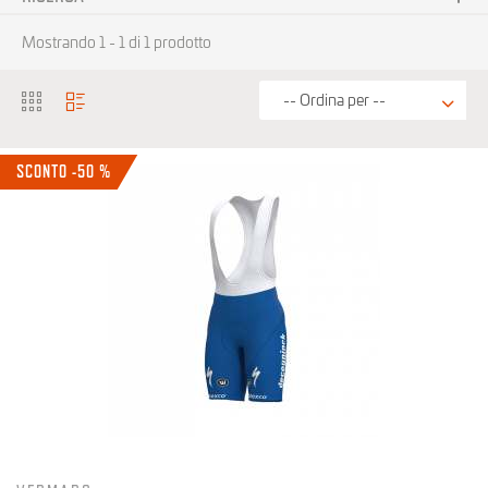
Sottocategoria
Mostrando 1 - 1 di 1 prodotto
No choice available on this group
Brand
SCONTO -50 %
Prezzo
45 € - 60 €