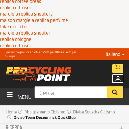
replica coffee break
replica diffuser
margiela replica sneakers
maison margiela replica perfume
fake gucci belt
margiela replica sneaker
replica cologne
replica diffuser
Spedizione gratuita a partire da 99€ per l'Italia e 249€ per
Italiano
l'Europa
MENU
Home
Abbigliamento Ciclismo
Divise Squadre Ciclismo
Divise Team Deceuninck QuickStep
RICERCA