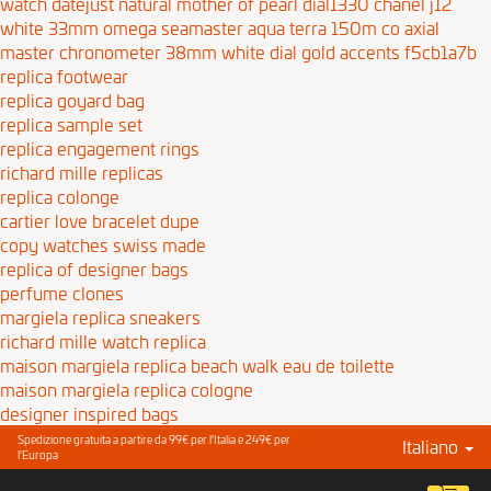
watch datejust natural mother of pearl dial1330
chanel j12
white 33mm
omega seamaster aqua terra 150m co axial
master chronometer 38mm white dial gold accents f5cb1a7b
replica footwear
replica goyard bag
replica sample set
replica engagement rings
richard mille replicas
replica colonge
cartier love bracelet dupe
copy watches swiss made
replica of designer bags
perfume clones
margiela replica sneakers
richard mille watch replica
maison margiela replica beach walk eau de toilette
maison margiela replica cologne
designer inspired bags
Spedizione gratuita a partire da 99€ per l'Italia e 249€ per
Italiano
l'Europa