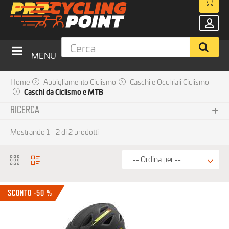
MENU
Home
Abbigliamento Ciclismo
Caschi e Occhiali Ciclismo
Caschi da Ciclismo e MTB
RICERCA
Sottocategoria
Mostrando 1 - 2 di 2 prodotti
No choice available on this group
Brand
SCONTO -50 %
Prezzo