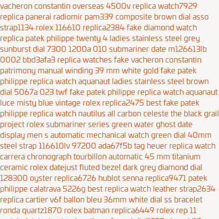
vacheron constantin overseas 4500v replica watch7929
replica panerai radiomir pam339 composite brown dial asso
strap1134
rolex 116610 replica2384
fake diamond watch
replica patek philippe twenty 4 ladies stainless steel grey
sunburst dial 7300 1200a 010
submariner date m126613lb
0002 bbd3afa3
replica watches fake vacheron constantin
patrimony manual winding 39 mm white gold
fake patek
philippe replica watch aquanaut ladies stainless steel brown
dial 5067a 023 twf
fake patek philippe replica watch aquanaut
luce misty blue
vintage rolex replica2475
best fake patek
philippe replica watch nautilus all carbon celeste the black grail
project
rolex submariner series green water ghost date
display men s automatic mechanical watch green dial 40mm
steel strap 116610lv 97200 ada67f5b
tag heuer replica watch
carrera chronograph tourbillon automatic 45 mm titanium
ceramic
rolex datejust fluted bezel dark grey diamond dial
128300 oyster replica6726
hublot senna replica9471
patek
philippe calatrava 5226g best replica watch leather strap2634
replica cartier v6f ballon bleu 36mm white dial ss bracelet
ronda quartz1870
rolex batman replica6449
rolex rep 11