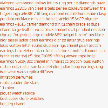
vivienne westwood hollow letters ring
perlee diamonds pave
earrings 22305
van cleef arpels perlee couleurs between the
finger ring ca3688f7
tiffany diamond double horseshoe clasp
pendant necklace
mini clic kelly bracelet 156629
olympe
earrings 41615
cartier diamond trinity chain bracelet
dupe
chanel large leather wrap black enamel oval pendant necklace
clou de forge ring large model6689
bvlgari b zero1 necklace
dior tassel jadior pearl earrings
dior cd letter stud earrings
louis vuitton letter round stud earrings
chanel pearl brooch
earrings bracelet necklace
louis vuitton 4 motifs diamond star
bracelet
eternal n5 ring 31089
tiffany woven rope knot
earrings 95cd48cc
chanel minimalist cc brooch
louis vuitton
red carnelian star sun bracelet
dior jadior hoop earrings ring
two wear ways
replica diffuser
imitation perfumes
replica under the stars
1:1 rolex
piguet watch replica
best super clone watches
bootleg chanel