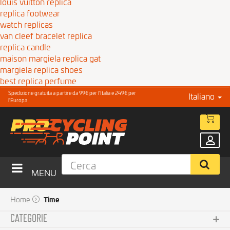
louis vuitton replica
replica footwear
watch replicas
van cleef bracelet replica
replica candle
maison margiela replica gat
margiela replica shoes
best replica perfume
Spedizione gratuita a partire da 99€ per l'Italia e 249€ per
Italiano
l'Europa
MENU
Home
Time
CATEGORIE