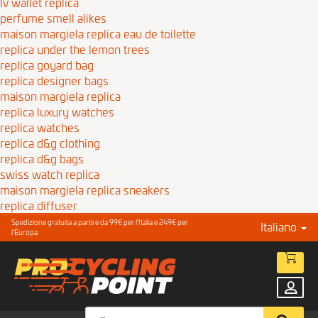
lv wallet replica
perfume smell alikes
maison margiela replica eau de toilette
replica under the lemon trees
replica goyard bag
replica designer bags
maison margiela replica
replica luxury watches
replica watches
replica d&g clothing
replica d&g bags
swiss watch replica
maison margiela replica sneakers
replica diffuser
Spedizione gratuita a partire da 99€ per l'Italia e 249€ per
Italiano
l'Europa