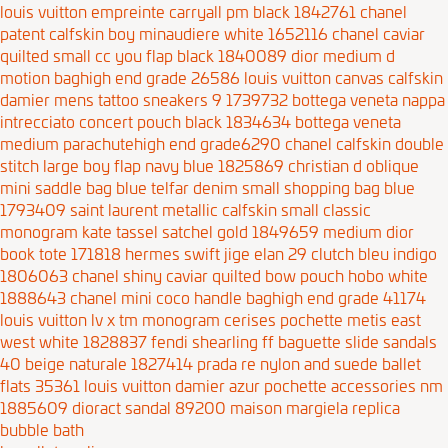
louis vuitton empreinte carryall pm black 1842761
chanel
patent calfskin boy minaudiere white 1652116
chanel caviar
quilted small cc you flap black 1840089
dior medium d
motion baghigh end grade 26586
louis vuitton canvas calfskin
damier mens tattoo sneakers 9 1739732
bottega veneta nappa
intrecciato concert pouch black 1834634
bottega veneta
medium parachutehigh end grade6290
chanel calfskin double
stitch large boy flap navy blue 1825869
christian d oblique
mini saddle bag blue
telfar denim small shopping bag blue
1793409
saint laurent metallic calfskin small classic
monogram kate tassel satchel gold 1849659
medium dior
book tote 171818
hermes swift jige elan 29 clutch bleu indigo
1806063
chanel shiny caviar quilted bow pouch hobo white
1888643
chanel mini coco handle baghigh end grade 41174
louis vuitton lv x tm monogram cerises pochette metis east
west white 1828837
fendi shearling ff baguette slide sandals
40 beige naturale 1827414
prada re nylon and suede ballet
flats 35361
louis vuitton damier azur pochette accessories nm
1885609
dioract sandal 89200
maison margiela replica
bubble bath