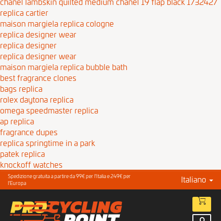
chanel lambskin quilted medium chanel 19 flap black 1732427
replica cartier
maison margiela replica cologne
replica designer wear
replica designer
replica designer wear
maison margiela replica bubble bath
best fragrance clones
bags replica
rolex daytona replica
omega speedmaster replica
ap replica
fragrance dupes
replica springtime in a park
patek replica
knockoff watches
Spedizione gratuita a partire da 99€ per l'Italia e 249€ per
Italiano
l'Europa