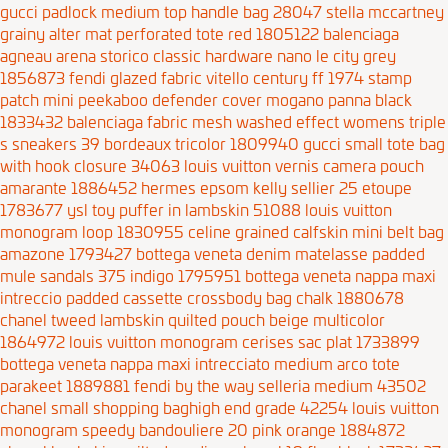
gucci padlock medium top handle bag 28047
stella mccartney
grainy alter mat perforated tote red 1805122
balenciaga
agneau arena storico classic hardware nano le city grey
1856873
fendi glazed fabric vitello century ff 1974 stamp
patch mini peekaboo defender cover mogano panna black
1833432
balenciaga fabric mesh washed effect womens triple
s sneakers 39 bordeaux tricolor 1809940
gucci small tote bag
with hook closure 34063
louis vuitton vernis camera pouch
amarante 1886452
hermes epsom kelly sellier 25 etoupe
1783677
ysl toy puffer in lambskin 51088
louis vuitton
monogram loop 1830955
celine grained calfskin mini belt bag
amazone 1793427
bottega veneta denim matelasse padded
mule sandals 375 indigo 1795951
bottega veneta nappa maxi
intreccio padded cassette crossbody bag chalk 1880678
chanel tweed lambskin quilted pouch beige multicolor
1864972
louis vuitton monogram cerises sac plat 1733899
bottega veneta nappa maxi intrecciato medium arco tote
parakeet 1889881
fendi by the way selleria medium 43502
chanel small shopping baghigh end grade 42254
louis vuitton
monogram speedy bandouliere 20 pink orange 1884872