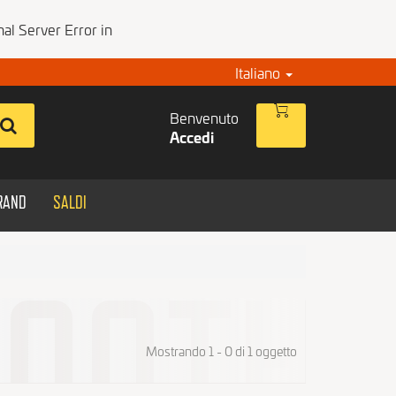
al Server Error in
Italiano
Benvenuto
Accedi
RAND
SALDI
Mostrando 1 - 0 di 1 oggetto