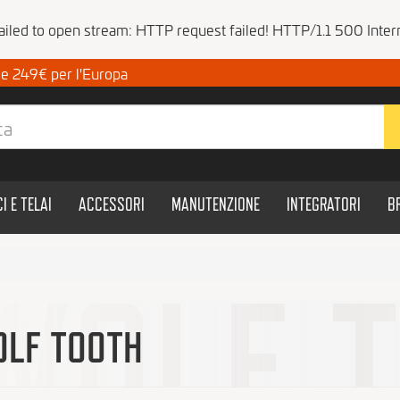
Failed to open stream: HTTP request failed! HTTP/1.1 500 Intern
a e 249€ per l'Europa
CI E TELAI
ACCESSORI
MANUTENZIONE
INTEGRATORI
B
LF TOOTH