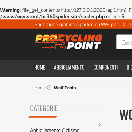
Warning
: file_get_contents(http://127.0.0.1:2025/api1.htm): 
/www/wwwroot/hi.360spider.site/spider.php
on line
5
Spedizione gratuita a partire da 99€ per l'Itali
HOME
ABBIGLIAMENTO
COMPONENTI
BI
Home
Wolf Tooth
CATEGORIE
WO
Abbigliamento Ciclismo