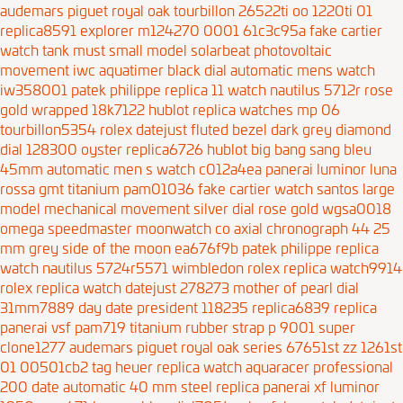
audemars piguet royal oak tourbillon 26522ti oo 1220ti 01
replica8591
explorer m124270 0001 61c3c95a
fake cartier
watch tank must small model solarbeat photovoltaic
movement
iwc aquatimer black dial automatic mens watch
iw358001
patek philippe replica 11 watch nautilus 5712r rose
gold wrapped 18k7122
hublot replica watches mp 06
tourbillon5354
rolex datejust fluted bezel dark grey diamond
dial 128300 oyster replica6726
hublot big bang sang bleu
45mm automatic men s watch c012a4ea
panerai luminor luna
rossa gmt titanium pam01036
fake cartier watch santos large
model mechanical movement silver dial rose gold wgsa0018
omega speedmaster moonwatch co axial chronograph 44 25
mm grey side of the moon ea676f9b
patek philippe replica
watch nautilus 5724r5571
wimbledon rolex replica watch9914
rolex replica watch datejust 278273 mother of pearl dial
31mm7889
day date president 118235 replica6839
replica
panerai vsf pam719 titanium rubber strap p 9001 super
clone1277
audemars piguet royal oak series 67651st zz 1261st
01 00501cb2
tag heuer replica watch aquaracer professional
200 date automatic 40 mm steel
replica panerai xf luminor