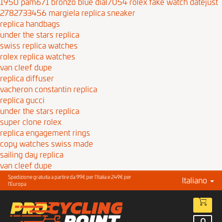
1950 pam671 bronzo blue dial7054
rolex fake watch datejust
2782733456
margiela replica sneaker
replica handbags
under the stars replica
swiss replica watches
rolex replica watches
van cleef dupe
replica diffuser
vacheron constantin replica
replica gucci
under the stars replica
super clone rolex
replica engagement rings
copy watches swiss made
sailing day replica
van cleef dupe
Spedizione gratuita a partire da 99€ per l'Italia e 249€ per
Italiano
l'Europa