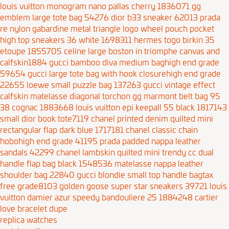
louis vuitton monogram nano pallas cherry 1836071
gg
emblem large tote bag 54276
dior b33 sneaker 62013
prada
re nylon gabardine metal triangle logo wheel pouch pocket
high top sneakers 36 white 1698311
hermes togo birkin 35
etoupe 1855705
celine large boston in triomphe canvas and
calfskin1884
gucci bamboo diva medium baghigh end grade
59654
gucci large tote bag with hook closurehigh end grade
22655
loewe small puzzle bag 137263
gucci vintage effect
calfskin matelasse diagonal torchon gg marmont belt bag 95
38 cognac 1883668
louis vuitton epi keepall 55 black 1817143
small dior book tote7119
chanel printed denim quilted mini
rectangular flap dark blue 1717181
chanel classic chain
hobohigh end grade 41195
prada padded nappa leather
sandals 42299
chanel lambskin quilted mini trendy cc dual
handle flap bag black 1548536
matelasse nappa leather
shoulder bag 22840
gucci blondie small top handle bagtax
free grade8103
golden goose super star sneakers 39721
louis
vuitton damier azur speedy bandouliere 25 1884248
cartier
love bracelet dupe
replica watches