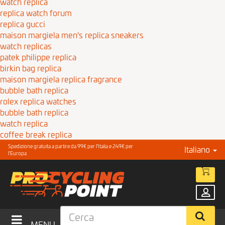
watch replica
replica watch forum
replica gucci
maison margiela men's replica sneakers
watch replicas
patek philippe replica
birkin bag replica
maison margiela replica fragrance
bubble bath replica
rolex replica watches
bubble bath replica
watch replica
coffee break replica
Spedizione gratuita a partire da 99€ per l'Italia e 249€ per
Italiano
l'Europa
MENU