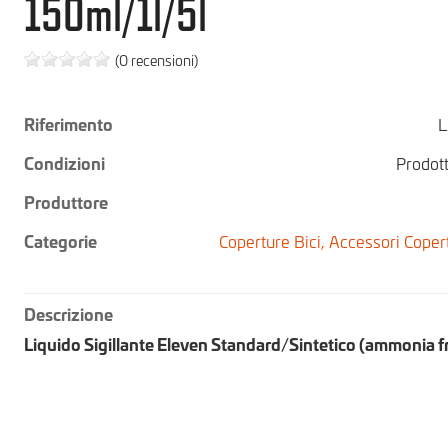
150ml/1l/5l
(0 recensioni)
Riferimento
L
Condizioni
Prodot
Produttore
Categorie
Coperture Bici,
Accessori Copert
Descrizione
Liquido Sigillante Eleven Standard/Sintetico (ammonia f