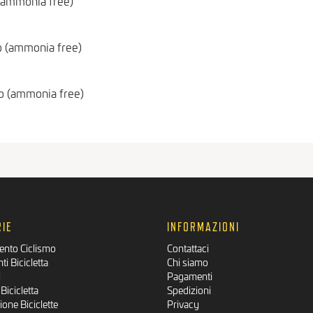
 (ammonia free)
o (ammonia free)
o (ammonia free)
IE
INFORMAZIONI
ento Ciclismo
Contattaci
i Bicicletta
Chi siamo
i
Pagamenti
Bicicletta
Spedizioni
one Biciclette
Privacy