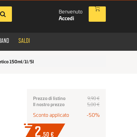
Benvenuto
Accedi
RAND
SALDI
etico 150ml/1l/5l
Prezzo di listino
9,90 €
Il nostro prezzo
5
,00
€
Sconto applicato
-50%
2
,50
€