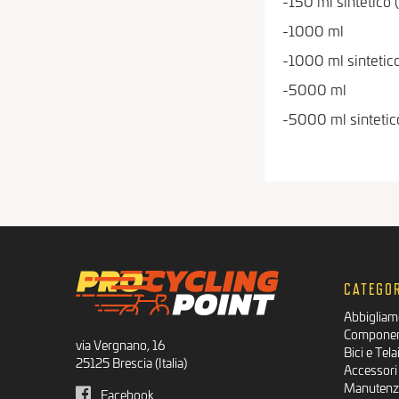
-150 ml sintetico
-1000 ml
-1000 ml sintetic
-5000 ml
-5000 ml sintetic
CATEGOR
Abbigliam
Component
via Vergnano, 16
Bici e Tela
25125 Brescia (Italia)
Accessori 
Manutenzi
Facebook