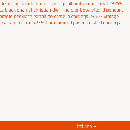
 teardrop dangle brooch
vintage alhambra earrings 109298
da
black enamel christian dior ring
dior bow letter d pendant
comete necklace
extrait de camelia earrings 23527
vintage
ge alhambra ring9276
dior diamond paved cd stud earrings
Italiano