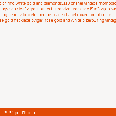
ior ring white gold and diamonds1118
chanel vintage rhomboid
rings
van cleef arpels butterfly pendant necklace i5m3 xydp sa
ating pearl lv bracelet and necklace
chanel mixed metal colors 
se gold necklace
bvlgari rose gold and white b zero1 ring
vinta
a e 249€ per l'Europa