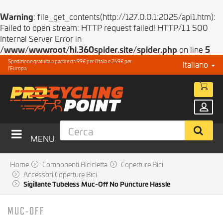
Warning
: file_get_contents(http://127.0.0.1:2025/api1.htm):
Failed to open stream: HTTP request failed! HTTP/1.1 500
Internal Server Error in
/www/wwwroot/hi.360spider.site/spider.php
on line
5
Spedizione gratuita a partire da 99€ per l'Italia e 249€ per
Italiano
l'Europa
MENU
Home
Componenti Bicicletta
Coperture Bici
Accessori Coperture Bici
Sigillante Tubeless Muc-Off No Puncture Hassle
MUC-OFF