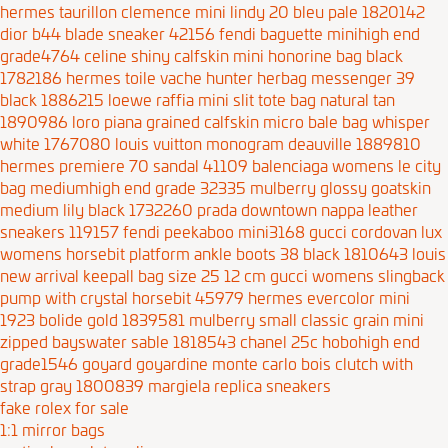
hermes taurillon clemence mini lindy 20 bleu pale 1820142
dior b44 blade sneaker 42156
fendi baguette minihigh end
grade4764
celine shiny calfskin mini honorine bag black
1782186
hermes toile vache hunter herbag messenger 39
black 1886215
loewe raffia mini slit tote bag natural tan
1890986
loro piana grained calfskin micro bale bag whisper
white 1767080
louis vuitton monogram deauville 1889810
hermes premiere 70 sandal 41109
balenciaga womens le city
bag mediumhigh end grade 32335
mulberry glossy goatskin
medium lily black 1732260
prada downtown nappa leather
sneakers 119157
fendi peekaboo mini3168
gucci cordovan lux
womens horsebit platform ankle boots 38 black 1810643
louis
new arrival keepall bag size 25 12 cm
gucci womens slingback
pump with crystal horsebit 45979
hermes evercolor mini
1923 bolide gold 1839581
mulberry small classic grain mini
zipped bayswater sable 1818543
chanel 25c hobohigh end
grade1546
goyard goyardine monte carlo bois clutch with
strap gray 1800839
margiela replica sneakers
fake rolex for sale
1:1 mirror bags