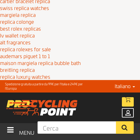
cartier bracelet replica
swiss replica watches
margiela replica
replica colonge
best rolex replicas
lv wallet replica
alt fragrances
replica rolexes for sale
audemars piguet 1 to 1
maison margiela replica bubble bath
breitling replica
replica luxury watches
Spedizione gratuita a partire da 99€ per l'Italia e 249€ per
Italiano
l'Europa
MENU