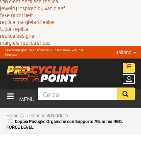
van cleef necklace replica
jewelry inspired by van cleef
fake gucci belt
replica margiela sneaker
tudor replica
replica designer
margiela replica shoes
Spedizione gratuita a partire da 99€ per l'Italia e 249€ per
Italiano
l'Europa
MENU
Home
Componenti Bicicletta
Coppia Pastiglie Organiche con Supporto Alluminio RED,
FORCE LEVEL