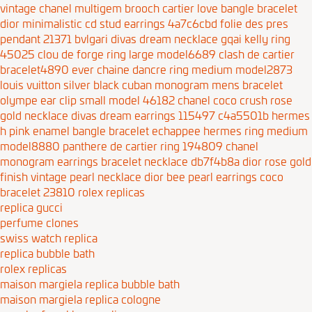
vintage chanel multigem brooch
cartier love bangle bracelet
dior minimalistic cd stud earrings 4a7c6cbd
folie des pres
pendant 21371
bvlgari divas dream necklace gqai
kelly ring
45025
clou de forge ring large model6689
clash de cartier
bracelet4890
ever chaine dancre ring medium model2873
louis vuitton silver black cuban monogram mens bracelet
olympe ear clip small model 46182
chanel coco crush rose
gold necklace
divas dream earrings 115497 c4a5501b
hermes
h pink enamel bangle bracelet
echappee hermes ring medium
model8880
panthere de cartier ring 194809
chanel
monogram earrings bracelet necklace db7f4b8a
dior rose gold
finish vintage pearl necklace
dior bee pearl earrings
coco
bracelet 23810
rolex replicas
replica gucci
perfume clones
swiss watch replica
replica bubble bath
rolex replicas
maison margiela replica bubble bath
maison margiela replica cologne