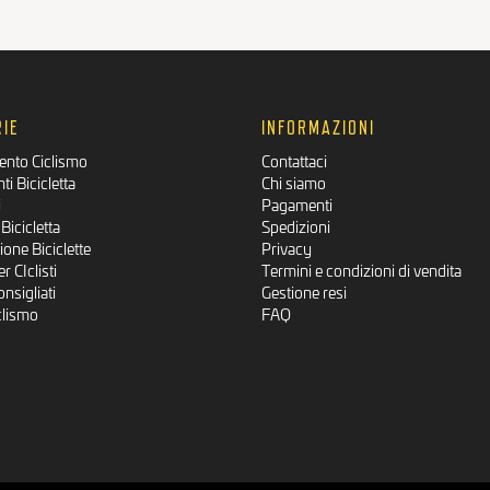
IE
INFORMAZIONI
ento Ciclismo
Contattaci
i Bicicletta
Chi siamo
i
Pagamenti
Bicicletta
Spedizioni
one Biciclette
Privacy
r CIclisti
Termini e condizioni di vendita
onsigliati
Gestione resi
clismo
FAQ