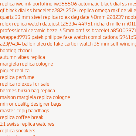
replica iwc mk portofino iw356506 automatic black dial ss me
gf black dial ss bracelet a28242504
replica omega mkf de vil
quartz 33 mm steel
replica rolex day date 40mm 228239 noob 
rolex replica watch datejust 126334 44951
richard mille rm01
professional ceramic bezel 45mm omf ss bracelet a8500287
wrapped9915
patek philippe fake watch complications 5961p
a23j9434
ballon bleu de fake cartier watch 36 mm self wind
bootleg chanel
autumn vibes replica
margiela replica cologne
piguet replica
replica perfume
replica rolexes for sale
hermes birkin bag replica
maison margiela replica cologne
mirror quality designer bags
master copy handbags
replica coffee break
1:1 swiss replica watches
replica sneakers