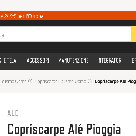
a e 249€ per l'Europa
CI E TELAI
ACCESSORI
MANUTENZIONE
INTEGRATORI
B
Ciclismo Uomo
Copriscarpe Ciclismo Uomo
Copriscarpe Alé Piog
ALE
Copriscarpe Alé Pioggia