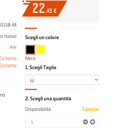
22
,45
€
0118-M
to nuovo
Scegli un colore
Ale
Ciclismo
Nero
Ciclismo
1. Scegli Taglia
rno
2. Scegli una quantità
Disponibilità
1
pezzo