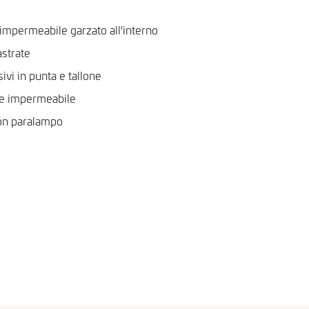
 impermeabile garzato all'interno
astrate
sivi in punta e tallone
re impermeabile
con paralampo