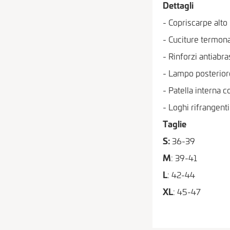
Dettagli
- Copriscarpe alto
- Cuciture termon
- Rinforzi antiabra
- Lampo posterio
- Patella interna 
- Loghi rifrangenti
Taglie
S:
36-39
M
: 39-41
L
: 42-44
XL
: 45-47