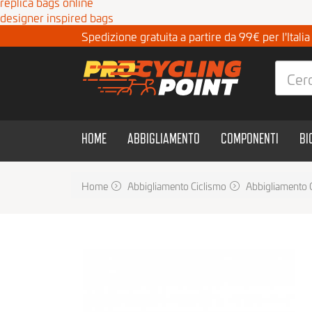
replica bags online
designer inspired bags
Spedizione gratuita a partire da 99€ per l'Itali
HOME
ABBIGLIAMENTO
COMPONENTI
BI
Home
Abbigliamento Ciclismo
Abbigliamento 