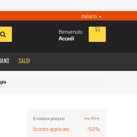
Italiano
Benvenuto
Accedi
RAND
SALDI
gia
Il nostro prezzo
44
,90
€
Sconto applicato
-50%