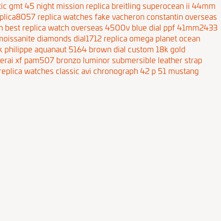
tic gmt 45 night mission
replica breitling superocean ii 44mm
eplica8057
replica watches fake vacheron constantin overseas
n best replica watch overseas 4500v blue dial ppf 41mm2433
moissanite diamonds dial1712
replica omega planet ocean
k philippe aquanaut 5164 brown dial custom 18k gold
nerai xf pam507 bronzo luminor submersible leather strap
 replica watches classic avi chronograph 42 p 51 mustang