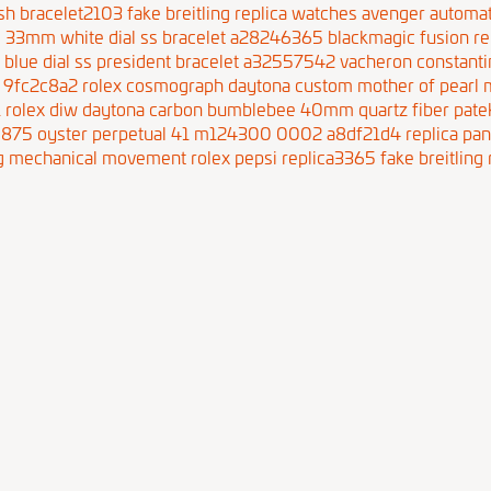
sh bracelet2103
fake breitling replica watches avenger automa
le 33mm white dial ss bracelet a28246365
blackmagic fusion r
blue dial ss president bracelet a32557542
vacheron constanti
1 9fc2c8a2
rolex cosmograph daytona custom mother of pearl 
1
rolex diw daytona carbon bumblebee 40mm quartz fiber
pate
5875
oyster perpetual 41 m124300 0002 a8df21d4
replica pa
ing mechanical movement
rolex pepsi replica3365
fake breitling