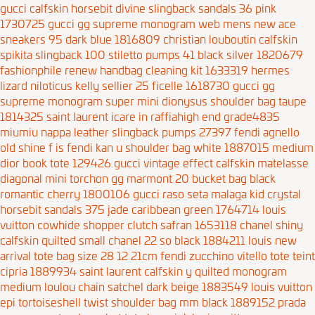
gucci calfskin horsebit divine slingback sandals 36 pink
1730725
gucci gg supreme monogram web mens new ace
sneakers 95 dark blue 1816809
christian louboutin calfskin
spikita slingback 100 stiletto pumps 41 black silver 1820679
fashionphile renew handbag cleaning kit 1633319
hermes
lizard niloticus kelly sellier 25 ficelle 1618730
gucci gg
supreme monogram super mini dionysus shoulder bag taupe
1814325
saint laurent icare in raffiahigh end grade4835
miumiu nappa leather slingback pumps 27397
fendi agnello
old shine f is fendi kan u shoulder bag white 1887015
medium
dior book tote 129426
gucci vintage effect calfskin matelasse
diagonal mini torchon gg marmont 20 bucket bag black
romantic cherry 1800106
gucci raso seta malaga kid crystal
horsebit sandals 375 jade caribbean green 1764714
louis
vuitton cowhide shopper clutch safran 1653118
chanel shiny
calfskin quilted small chanel 22 so black 1884211
louis new
arrival tote bag size 28 12 21cm
fendi zucchino vitello tote teint
cipria 1889934
saint laurent calfskin y quilted monogram
medium loulou chain satchel dark beige 1883549
louis vuitton
epi tortoiseshell twist shoulder bag mm black 1889152
prada