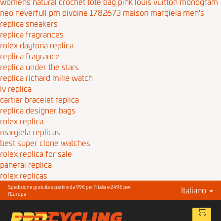
womens natural crochet tote bag pink
louis vuitton monogram
neo neverfull pm pivoine 1782673
maison margiela men's
replica sneakers
replica fragrances
rolex daytona replica
replica fragrance
replica under the stars
replica richard mille watch
lv replica
cartier bracelet replica
replica designer bags
rolex replica
margiela replicas
best super clone watches
rolex replica for sale
panerai replica
rolex replicas
Spedizione gratuita a partire da 99€ per l'Italia e 249€ per
Italiano
l'Europa