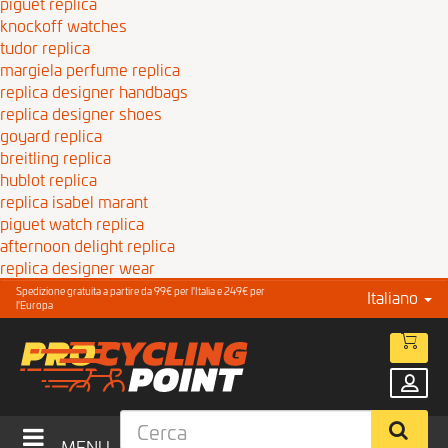
piguet replica
knockoff watches
tudor replica
margiela perfume replica
replica designer handbags
replica designer shoes
goyard replica
breitling replica
hublot replica
replica isabel marant
piguet watch replica
afternoon delight replica
replica designer wear
Spedizione gratuita a partire da 99€ per l'Italia e 249€ per
Italiano
l'Europa
MENU