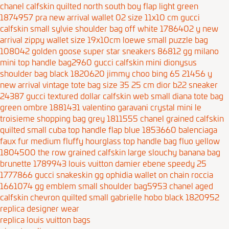
chanel calfskin quilted north south boy flap light green
1874957
pra new arrival wallet 02 size 11x10 cm
gucci
calfskin small sylvie shoulder bag off white 1786402
y new
arrival zippy wallet size 19x10cm
loewe small puzzle bag
108042
golden goose super star sneakers 86812
gg milano
mini top handle bag2960
gucci calfskin mini dionysus
shoulder bag black 1820620
jimmy choo bing 65 21456
y
new arrival vintage tote bag size 35 25 cm
dior b22 sneaker
24387
gucci textured dollar calfskin web small diana tote bag
green ombre 1881431
valentino garavani crystal mini le
troisieme shopping bag grey 1811555
chanel grained calfskin
quilted small cuba top handle flap blue 1853660
balenciaga
faux fur medium fluffy hourglass top handle bag fluo yellow
1804500
the row grained calfskin large slouchy banana bag
brunette 1789943
louis vuitton damier ebene speedy 25
1777866
gucci snakeskin gg ophidia wallet on chain roccia
1661074
gg emblem small shoulder bag5953
chanel aged
calfskin chevron quilted small gabrielle hobo black 1820952
replica designer wear
replica louis vuitton bags