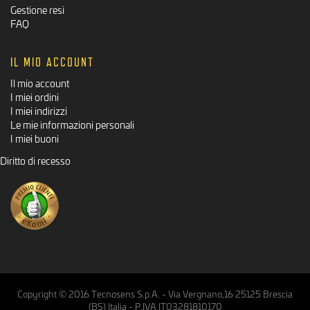
Gestione resi
FAQ
IL MIO ACCOUNT
Il mio account
I miei ordini
I miei indirizzi
Le mie informazioni personali
I miei buoni
Diritto di recesso
Copyright © 2016 Tecnosens S.p.A. - Via Vergnano,16 25125 Brescia
(BS) Italia - P.IVA IT03281810170