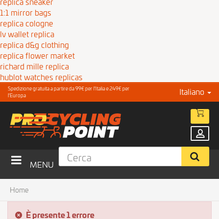
replica sneaker
1:1 mirror bags
replica cologne
lv wallet replica
replica d&g clothing
replica flower market
richard mille replica
hublot watches replicas
Spedizione gratuita a partire da 99€ per l'Italia e 249€ per
Italiano
l'Europa
MENU
Home
È presente 1 errore