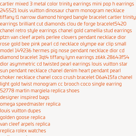
cartier mixed 3 metal color trinity earrings
mini pop h earrings
245521
louis vuitton dinosaur charm monogram necklace
tiffany t1 narrow diamond hinged bangle bracelet
cartier trinity
earrings brilliant cut diamonds
clou de forge bracelet5420
chanel retro style earrings
chanel gold camellia stud earrings
ptzn
van cleef arpels perlee clovers pendant necklace
dior
rose gold bee pink pearl cd necklace
olympe ear clip small
model 149236
hermes pig nose pendant necklace
dior cd
diamond bracelet 3qt4
tiffany lynn earrings z6kk 28643f54
dior asymmetric cd twisted pearl earrings
louis vuitton star
sun pendant necklace
chanel denim heart pendant pearl
choker necklace
chanel coco crush bracelet 06a415fa
chanel
light gold twist monogram cc brooch
coco single earring
52778
martin margiela replica shoes
designer inspired bags
omega speedmaster replica
louis vuitton dupes
golden goose replica
van cleef arpels replica
replica rolex watches