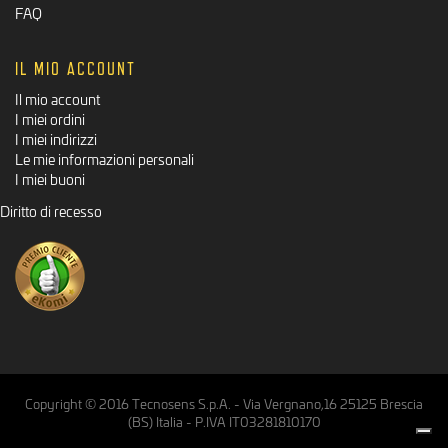
FAQ
IL MIO ACCOUNT
Il mio account
I miei ordini
I miei indirizzi
Le mie informazioni personali
I miei buoni
Diritto di recesso
Copyright © 2016 Tecnosens S.p.A. - Via Vergnano,16 25125 Brescia
(BS) Italia - P.IVA IT03281810170