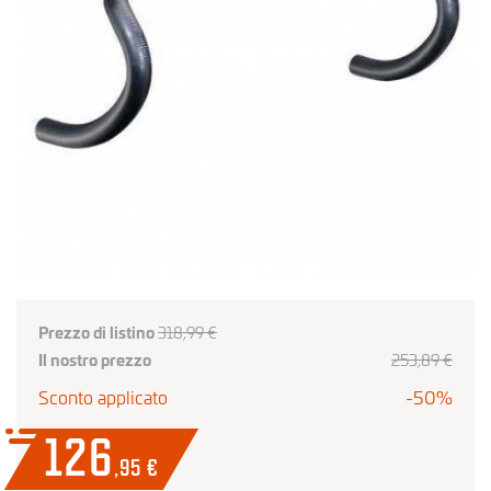
Prezzo di listino
318,99 €
Il nostro prezzo
253
,89
€
Sconto applicato
-50%
126
,95
€