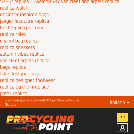
5724r replica 11 watch8539
van cleef and arpels replica
replica watch
designer inspired bags
jaeger lecoultre replica
best replica perfume
replica rolex
chanel bag replica
replica sneakers
autumn vibes replica
van cleef arpels replica
bags replica
fake designer bags
replica designer footwear
replica by the fireplace
patek replica
Spedizione gratuita a partire da 99€ per l'Italia e 249€ per
Italiano
l'Europa