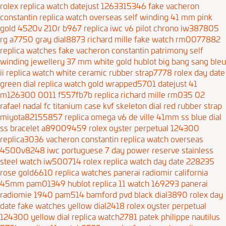
rolex replica watch datejust 1263315346
fake vacheron
constantin replica watch overseas self winding 41 mm pink
gold 4520v 210r b967
replica iwc v6 pilot chrono iw387805
rg a7750 gray dial8873
richard mille fake watch rm0077882
replica watches fake vacheron constantin patrimony self
winding jewellery 37 mm white gold
hublot big bang sang bleu
ii replica watch white ceramic rubber strap7778
rolex day date
green dial replica watch gold wrapped5701
datejust 41
m126300 0011 f557fb7b
replica richard mille rm035 02
rafael nadal fc titanium case kvf skeleton dial red rubber strap
miyota82155857
replica omega v6 de ville 41mm ss blue dial
ss bracelet a89009459
rolex oyster perpetual 124300
replica3036
vacheron constantin replica watch overseas
4500v8248
iwc portuguese 7 day power reserve stainless
steel watch iw500714
rolex replica watch day date 228235
rose gold6610
replica watches panerai radiomir california
45mm pam01349
hublot replica 11 watch 169293
panerai
radiomie 1940 pam514 bamford pvd black dial3890
rolex day
date fake watches yellow dial2418
rolex oyster perpetual
124300 yellow dial replica watch2781
patek philippe nautilus