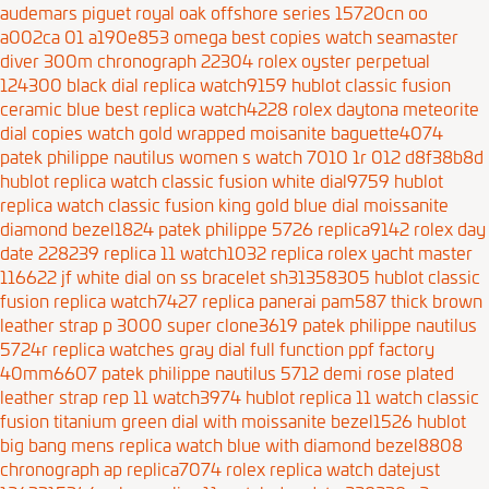
audemars piguet royal oak offshore series 15720cn oo
a002ca 01 a190e853
omega best copies watch seamaster
diver 300m chronograph 22304
rolex oyster perpetual
124300 black dial replica watch9159
hublot classic fusion
ceramic blue best replica watch4228
rolex daytona meteorite
dial copies watch gold wrapped moisanite baguette4074
patek philippe nautilus women s watch 7010 1r 012 d8f38b8d
hublot replica watch classic fusion white dial9759
hublot
replica watch classic fusion king gold blue dial moissanite
diamond bezel1824
patek philippe 5726 replica9142
rolex day
date 228239 replica 11 watch1032
replica rolex yacht master
116622 jf white dial on ss bracelet sh31358305
hublot classic
fusion replica watch7427
replica panerai pam587 thick brown
leather strap p 3000 super clone3619
patek philippe nautilus
5724r replica watches gray dial full function ppf factory
40mm6607
patek philippe nautilus 5712 demi rose plated
leather strap rep 11 watch3974
hublot replica 11 watch classic
fusion titanium green dial with moissanite bezel1526
hublot
big bang mens replica watch blue with diamond bezel8808
chronograph ap replica7074
rolex replica watch datejust