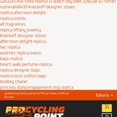
1263315346
rolex replica 11 watch day date 228238 v2 roman
numerals8433
knockoff designer shoes
replica afternoon delight
replica scents
alt fragrances
replica tiffany jewelry
knockoff designer shoes
afternoon delight replica
iwc replica
watches replica swiss
bags replica
beach walk perfume replica
replica designer bags
replica louis vuitton bags
bootleg chanel
princess diana engagement ring replica
Spedizione gratuita a partire da 99€ per l'Italia e 249€ per
Italiano
l'Europa