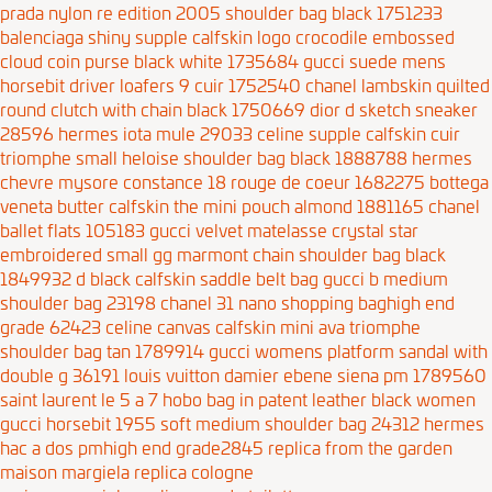
prada nylon re edition 2005 shoulder bag black 1751233
balenciaga shiny supple calfskin logo crocodile embossed
cloud coin purse black white 1735684
gucci suede mens
horsebit driver loafers 9 cuir 1752540
chanel lambskin quilted
round clutch with chain black 1750669
dior d sketch sneaker
28596
hermes iota mule 29033
celine supple calfskin cuir
triomphe small heloise shoulder bag black 1888788
hermes
chevre mysore constance 18 rouge de coeur 1682275
bottega
veneta butter calfskin the mini pouch almond 1881165
chanel
ballet flats 105183
gucci velvet matelasse crystal star
embroidered small gg marmont chain shoulder bag black
1849932
d black calfskin saddle belt bag
gucci b medium
shoulder bag 23198
chanel 31 nano shopping baghigh end
grade 62423
celine canvas calfskin mini ava triomphe
shoulder bag tan 1789914
gucci womens platform sandal with
double g 36191
louis vuitton damier ebene siena pm 1789560
saint laurent le 5 a 7 hobo bag in patent leather black women
gucci horsebit 1955 soft medium shoulder bag 24312
hermes
hac a dos pmhigh end grade2845
replica from the garden
maison margiela replica cologne