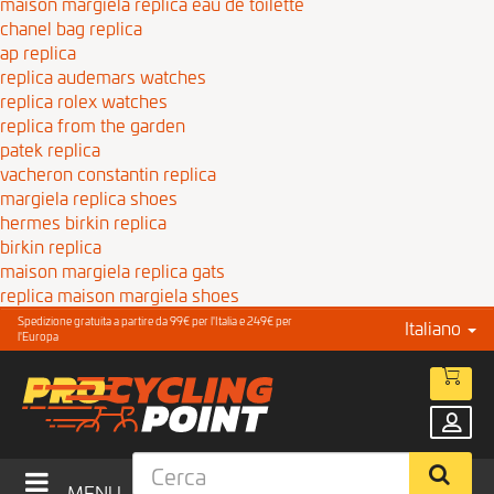
maison margiela replica eau de toilette
chanel bag replica
ap replica
replica audemars watches
replica rolex watches
replica from the garden
patek replica
vacheron constantin replica
margiela replica shoes
hermes birkin replica
birkin replica
maison margiela replica gats
replica maison margiela shoes
Spedizione gratuita a partire da 99€ per l'Italia e 249€ per
Italiano
l'Europa
MENU