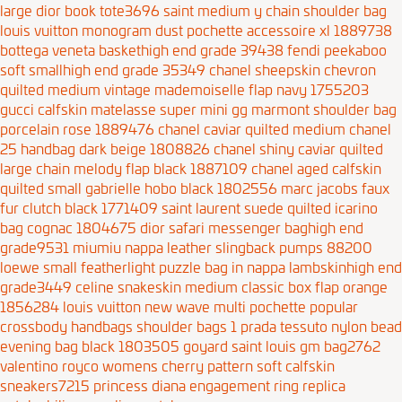
large dior book tote3696
saint medium y chain shoulder bag
louis vuitton monogram dust pochette accessoire xl 1889738
bottega veneta baskethigh end grade 39438
fendi peekaboo
soft smallhigh end grade 35349
chanel sheepskin chevron
quilted medium vintage mademoiselle flap navy 1755203
gucci calfskin matelasse super mini gg marmont shoulder bag
porcelain rose 1889476
chanel caviar quilted medium chanel
25 handbag dark beige 1808826
chanel shiny caviar quilted
large chain melody flap black 1887109
chanel aged calfskin
quilted small gabrielle hobo black 1802556
marc jacobs faux
fur clutch black 1771409
saint laurent suede quilted icarino
bag cognac 1804675
dior safari messenger baghigh end
grade9531
miumiu nappa leather slingback pumps 88200
loewe small featherlight puzzle bag in nappa lambskinhigh end
grade3449
celine snakeskin medium classic box flap orange
1856284
louis vuitton new wave multi pochette popular
crossbody handbags shoulder bags 1
prada tessuto nylon bead
evening bag black 1803505
goyard saint louis gm bag2762
valentino royco womens cherry pattern soft calfskin
sneakers7215
princess diana engagement ring replica