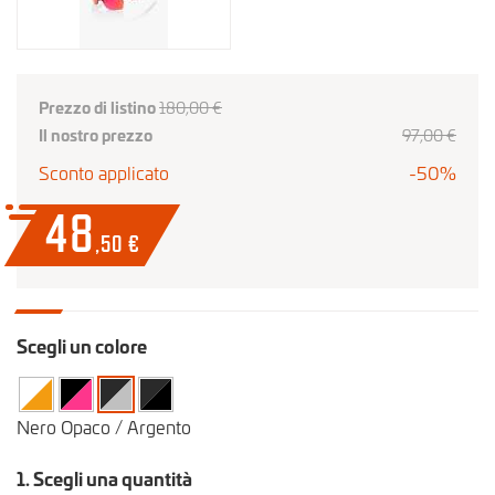
Prezzo di listino
180,00 €
Il nostro prezzo
97
,00
€
Sconto applicato
-50%
48
,50
€
Scegli un colore
Nero Opaco / Argento
1. Scegli una quantità