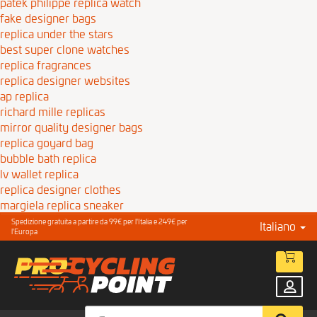
patek philippe replica watch
fake designer bags
replica under the stars
best super clone watches
replica fragrances
replica designer websites
ap replica
richard mille replicas
mirror quality designer bags
replica goyard bag
bubble bath replica
lv wallet replica
replica designer clothes
margiela replica sneaker
Spedizione gratuita a partire da 99€ per l'Italia e 249€ per
Italiano
l'Europa