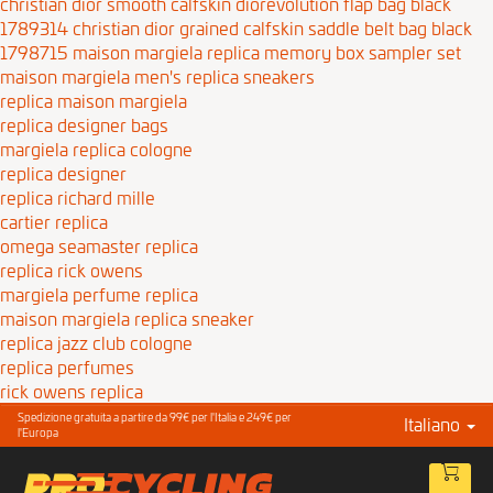
christian dior smooth calfskin diorevolution flap bag black
1789314
christian dior grained calfskin saddle belt bag black
1798715
maison margiela replica memory box sampler set
maison margiela men's replica sneakers
replica maison margiela
replica designer bags
margiela replica cologne
replica designer
replica richard mille
cartier replica
omega seamaster replica
replica rick owens
margiela perfume replica
maison margiela replica sneaker
replica jazz club cologne
replica perfumes
rick owens replica
Spedizione gratuita a partire da 99€ per l'Italia e 249€ per
Italiano
l'Europa