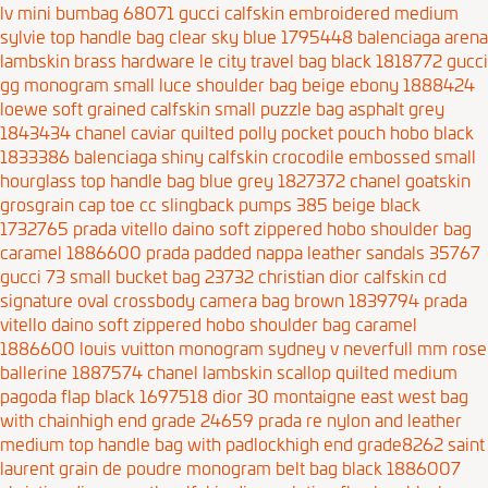
lv mini bumbag 68071
gucci calfskin embroidered medium
sylvie top handle bag clear sky blue 1795448
balenciaga arena
lambskin brass hardware le city travel bag black 1818772
gucci
gg monogram small luce shoulder bag beige ebony 1888424
loewe soft grained calfskin small puzzle bag asphalt grey
1843434
chanel caviar quilted polly pocket pouch hobo black
1833386
balenciaga shiny calfskin crocodile embossed small
hourglass top handle bag blue grey 1827372
chanel goatskin
grosgrain cap toe cc slingback pumps 385 beige black
1732765
prada vitello daino soft zippered hobo shoulder bag
caramel 1886600
prada padded nappa leather sandals 35767
gucci 73 small bucket bag 23732
christian dior calfskin cd
signature oval crossbody camera bag brown 1839794
prada
vitello daino soft zippered hobo shoulder bag caramel
1886600
louis vuitton monogram sydney v neverfull mm rose
ballerine 1887574
chanel lambskin scallop quilted medium
pagoda flap black 1697518
dior 30 montaigne east west bag
with chainhigh end grade 24659
prada re nylon and leather
medium top handle bag with padlockhigh end grade8262
saint
laurent grain de poudre monogram belt bag black 1886007