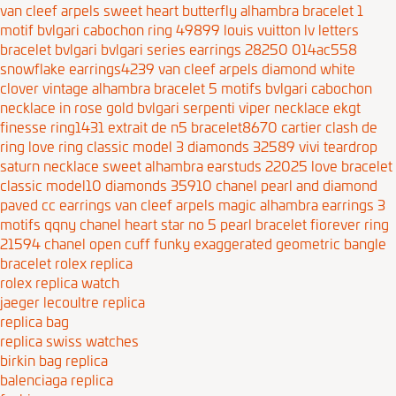
van cleef arpels sweet heart butterfly alhambra bracelet 1
motif
bvlgari cabochon ring 49899
louis vuitton lv letters
bracelet
bvlgari bvlgari series earrings 28250 014ac558
snowflake earrings4239
van cleef arpels diamond white
clover vintage alhambra bracelet 5 motifs
bvlgari cabochon
necklace in rose gold
bvlgari serpenti viper necklace ekgt
finesse ring1431
extrait de n5 bracelet8670
cartier clash de
ring
love ring classic model 3 diamonds 32589
vivi teardrop
saturn necklace
sweet alhambra earstuds 22025
love bracelet
classic model10 diamonds 35910
chanel pearl and diamond
paved cc earrings
van cleef arpels magic alhambra earrings 3
motifs qqny
chanel heart star no 5 pearl bracelet
fiorever ring
21594
chanel open cuff funky exaggerated geometric bangle
bracelet
rolex replica
rolex replica watch
jaeger lecoultre replica
replica bag
replica swiss watches
birkin bag replica
balenciaga replica