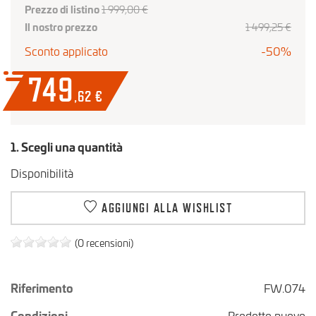
Prezzo di listino
1 999,00 €
Il nostro prezzo
1 499,25 €
Sconto applicato
-50%
749
,62
€
1. Scegli una quantità
Disponibilità
AGGIUNGI ALLA WISHLIST
(0 recensioni)
Riferimento
FW.074
Condizioni
Prodotto nuovo