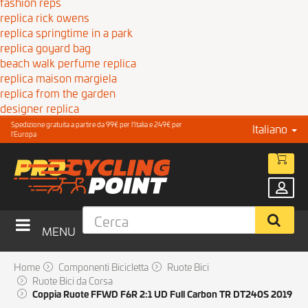
fashion reps
replica rick owens
replica springtime in a park
replica goyard bag
beach walk perfume replica
replica maison margiela
replica from the garden
designer replica
Spedizione gratuita a partire da 99€ per l'Italia e 249€ per
Italiano
l'Europa
MENU
Home
Componenti Bicicletta
Ruote Bici
Ruote Bici da Corsa
Coppia Ruote FFWD F6R 2:1 UD Full Carbon TR DT240S 2019