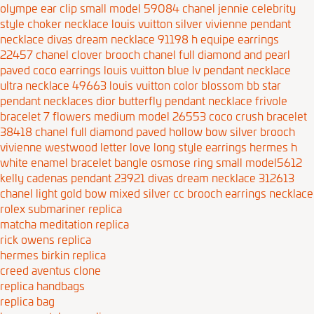
olympe ear clip small model 59084
chanel jennie celebrity
style choker necklace
louis vuitton silver vivienne pendant
necklace
divas dream necklace 91198
h equipe earrings
22457
chanel clover brooch
chanel full diamond and pearl
paved coco earrings
louis vuitton blue lv pendant necklace
ultra necklace 49663
louis vuitton color blossom bb star
pendant necklaces
dior butterfly pendant necklace
frivole
bracelet 7 flowers medium model 26553
coco crush bracelet
38418
chanel full diamond paved hollow bow silver brooch
vivienne westwood letter love long style earrings
hermes h
white enamel bracelet bangle
osmose ring small model5612
kelly cadenas pendant 23921
divas dream necklace 312613
chanel light gold bow mixed silver cc brooch earrings necklace
rolex submariner replica
matcha meditation replica
rick owens replica
hermes birkin replica
creed aventus clone
replica handbags
replica bag