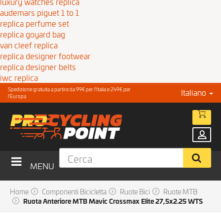
luxury watches replica
audemars piguet 1 to 1
replica perfume set
replica goyard bag
van cleef replica
replica designer footwear
replica designer belts
iwc replica
Spedizione gratuita a partire da 99€ per l'Italia e 249€ per
Italiano
l'Europa
MENU
Home
Componenti Bicicletta
Ruote Bici
Ruote MTB
Ruota Anteriore MTB Mavic Crossmax Elite 27,5x2.25 WTS