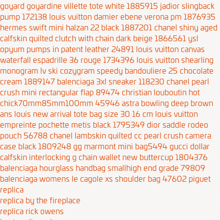
goyard goyardine villette tote white 1885915
jadior slingback
pump 172138
louis vuitton damier ebene verona pm 1876935
hermes swift mini halzan 22 black 1887201
chanel shiny aged
calfskin quilted clutch with chain dark beige 1866561
ysl
opyum pumps in patent leather 24891
louis vuitton canvas
waterfall espadrille 36 rouge 1734396
louis vuitton shearling
monogram lv ski cozygram speedy bandouliere 25 chocolate
cream 1889147
balenciaga 3xl sneaker 118230
chanel pearl
crush mini rectangular flap 89474
christian louboutin hot
chick70mm85mm100mm 45946
astra bowling deep brown
ans
louis new arrival tote bag size 30 16 cm
louis vuitton
empreinte pochette metis black 1795349
dior saddle rodeo
pouch 56788
chanel lambskin quilted cc pearl crush camera
case black 1809248
gg marmont mini bag5494
gucci dollar
calfskin interlocking g chain wallet new buttercup 1804376
balenciaga hourglass handbag smallhigh end grade 79809
balenciaga womens le cagole xs shoulder bag 47602
piguet
replica
replica by the fireplace
replica rick owens