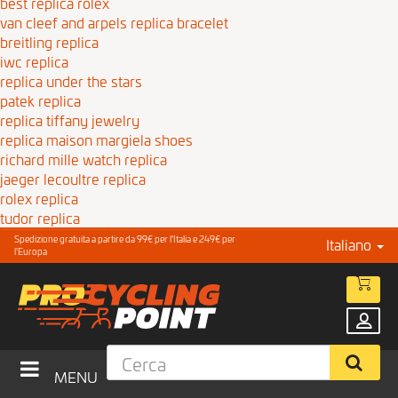
best replica rolex
van cleef and arpels replica bracelet
breitling replica
iwc replica
replica under the stars
patek replica
replica tiffany jewelry
replica maison margiela shoes
richard mille watch replica
jaeger lecoultre replica
rolex replica
tudor replica
Spedizione gratuita a partire da 99€ per l'Italia e 249€ per
Italiano
l'Europa
MENU