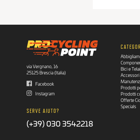
CATEGOR
Abbigliam
Component
via Vergnano, 16
Bici e Tela
25125 Brescia (Italia)
Accessori 
Manutenzi
Facebook
Prodotti pe
Instagram
Prodotti c
Offerte Ci
Specials
SERVE AIUTO?
(+39) 030 3542218