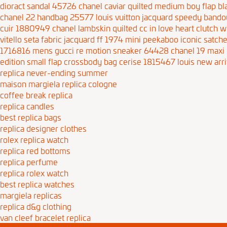
dioract sandal 45726
chanel caviar quilted medium boy flap bl
chanel 22 handbag 25577
louis vuitton jacquard speedy band
cuir 1880949
chanel lambskin quilted cc in love heart clutch 
vitello seta fabric jacquard ff 1974 mini peekaboo iconic sat
1716816
mens gucci re motion sneaker 64428
chanel 19 maxi
edition small flap crossbody bag cerise 1815467
louis new arr
replica never-ending summer
maison margiela replica cologne
coffee break replica
replica candles
best replica bags
replica designer clothes
rolex replica watch
replica red bottoms
replica perfume
replica rolex watch
best replica watches
margiela replicas
replica d&g clothing
van cleef bracelet replica