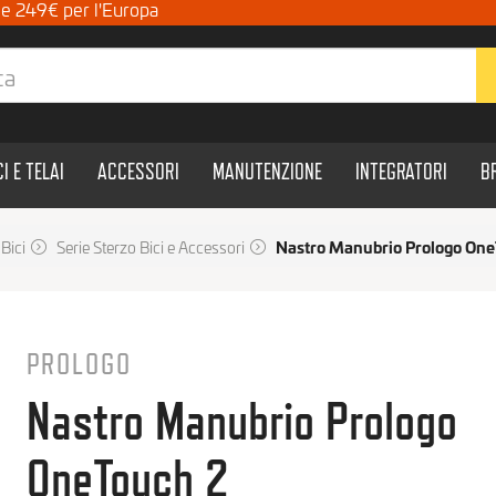
a e 249€ per l'Europa
CI E TELAI
ACCESSORI
MANUTENZIONE
INTEGRATORI
B
Bici
Serie Sterzo Bici e Accessori
Nastro Manubrio Prologo On
PROLOGO
Nastro Manubrio Prologo
OneTouch 2