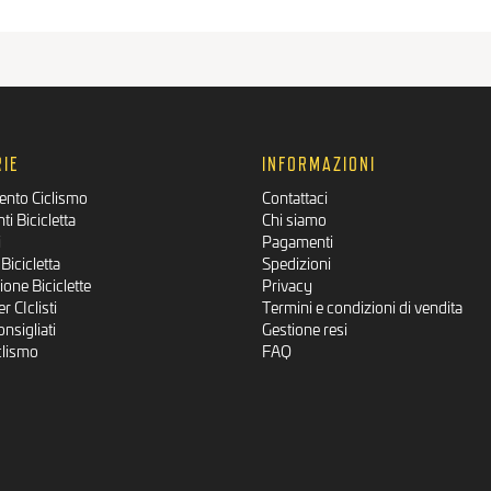
IE
INFORMAZIONI
ento Ciclismo
Contattaci
i Bicicletta
Chi siamo
i
Pagamenti
Bicicletta
Spedizioni
one Biciclette
Privacy
r CIclisti
Termini e condizioni di vendita
onsigliati
Gestione resi
clismo
FAQ