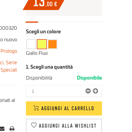
13
,00
€
000320
Scegli un colore
to nuovo
Prologo
Giallo Fluo
ci,
Serie
1. Scegli una quantità
 Speciali
Disponibilità
Disponibile
inati al
AGGIUNGI AL CARRELLO
AGGIUNGI ALLA WISHLIST