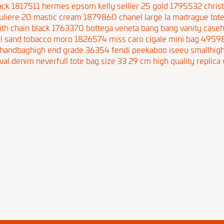
ack 1817511
hermes epsom kelly sellier 25 gold 1795532
chris
ouliere 20 mastic cream 1879860
chanel large la madrague to
with chain black 1763370
bottega veneta bang bang vanity case
chel sand tobacco moro 1826574
miss caro cigale mini bag 4959
 handbaghigh end grade 36354
fendi peekaboo iseeu smallhig
ival denim neverfull tote bag size 33 29 cm
high quality replic