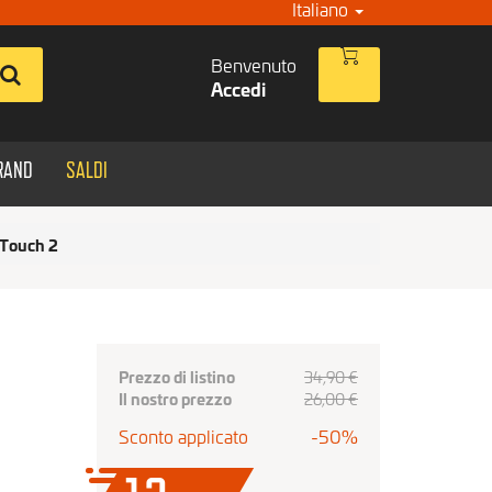
Italiano
Benvenuto
Accedi
RAND
SALDI
eTouch 2
Prezzo di listino
34,90 €
Il nostro prezzo
26
,00
€
Sconto applicato
-50%