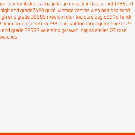
tian dior lambskin cannage large miss dior flap sorbet 1786031
tehigh end grade7693
gucci vintage canvas web belt bag sand
high end grade 35585
medium dior toujours bag 65596
fendi
8
dior chrono sneaker4298
louis vuitton monogram bucket 27
h end grade 29589
valentino garavani nappa atelier 03 rose
a watches