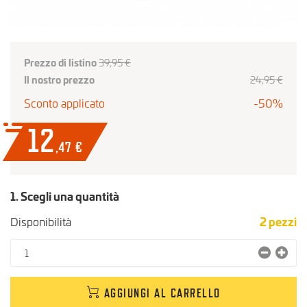
Prezzo di listino
39,95 €
Il nostro prezzo
24,95 €
Sconto applicato
-50%
12
,47
€
1. Scegli una quantità
Disponibilità
2
pezzi
AGGIUNGI AL CARRELLO