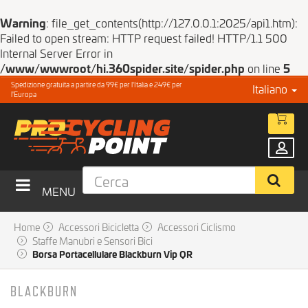
Warning
: file_get_contents(http://127.0.0.1:2025/api1.htm):
Failed to open stream: HTTP request failed! HTTP/1.1 500
Internal Server Error in
/www/wwwroot/hi.360spider.site/spider.php
on line
5
Spedizione gratuita a partire da 99€ per l'Italia e 249€ per
Italiano
l'Europa
MENU
Home
Accessori Bicicletta
Accessori Ciclismo
Staffe Manubri e Sensori Bici
Borsa Portacellulare Blackburn Vip QR
BLACKBURN