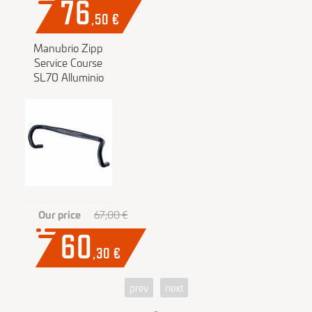
76
,50
€
Manubrio Zipp
Service Course
SL70 Alluminio
Our price
67,00 €
60
,30
€
prev
next