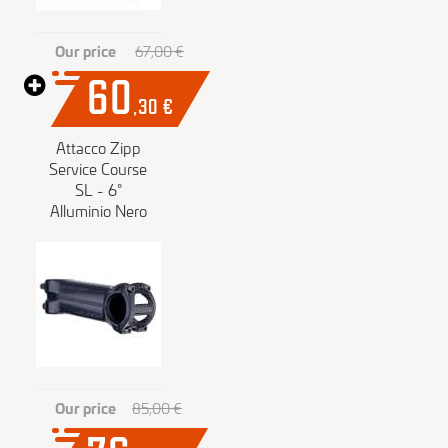
Our price
67,00 €
60
,30
€
Attacco Zipp
Service Course
SL - 6°
Alluminio Nero
Our price
85,00 €