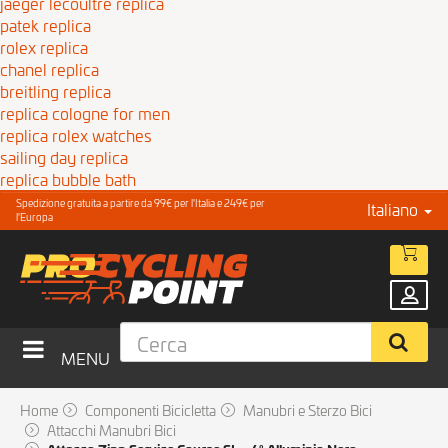
jaeger lecoultre replica
patek replica
rolex replica
chanel replica
breitling replica
replica cologne for men
replica rolex watches
sailing day replica
replica bubble bath
Spedizione gratuita a partire da 99€ per l'Italia e 249€ per
Italiano
l'Europa
MENU
Home
Componenti Bicicletta
Manubri e Sterzo Bici
Attacchi Manubri Bici