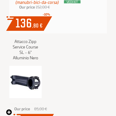
(manubri-bici-da-corsa)
VEDI KIT
Our price
152,00 €
-10%
136
,80
€
Attacco Zipp
Service Course
SL - 6°
Alluminio Nero
Our price
85,00 €