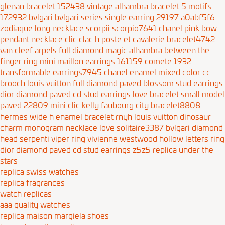
glenan bracelet 152438
vintage alhambra bracelet 5 motifs
172932
bvlgari bvlgari series single earring 29197 a0abf5f6
zodiaque long necklace scorpii scorpio7641
chanel pink bow
pendant necklace
clic clac h poste et cavalerie bracelet4742
van cleef arpels full diamond magic alhambra between the
finger ring
mini maillon earrings 161159
comete 1932
transformable earrings7945
chanel enamel mixed color cc
brooch
louis vuitton full diamond paved blossom stud earrings
dior diamond paved cd stud earrings
love bracelet small model
paved 22809
mini clic kelly faubourg city bracelet8808
hermes wide h enamel bracelet rnyh
louis vuitton dinosaur
charm monogram necklace
love solitaire3387
bvlgari diamond
head serpenti viper ring
vivienne westwood hollow letters ring
dior diamond paved cd stud earrings z5z5
replica under the
stars
replica swiss watches
replica fragrances
watch replicas
aaa quality watches
replica maison margiela shoes